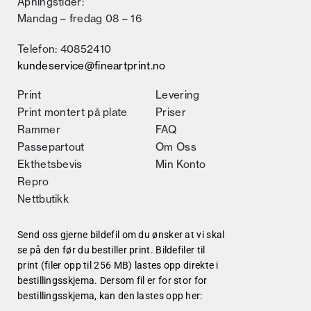
Åpningstider:
Mandag – fredag 08 – 16
Telefon: 40852410
kundeservice@fineartprint.no
Print
Levering
Print montert på plate
Priser
Rammer
FAQ
Passepartout
Om Oss
Ekthetsbevis
Min Konto
Repro
Nettbutikk
Send oss gjerne bildefil om du ønsker at vi skal
se på den før du bestiller print. Bildefiler til
print (filer opp til 256 MB) lastes opp direkte i
bestillingsskjema. Dersom fil er for stor for
bestillingsskjema, kan den lastes opp her: