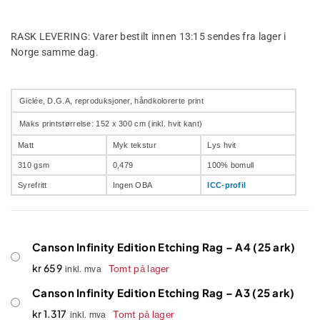
RASK LEVERING: Varer bestilt innen 13:15 sendes fra lager i
Norge samme dag.
Giclée, D.G.A, reproduksjoner, håndkolorerte print
Maks printstørrelse: 152 x 300 cm (inkl. hvit kant)
Matt
Myk tekstur
Lys hvit
310 gsm
0,479
100% bomull
Syrefritt
Ingen OBA
ICC-profil
Canson Infinity Edition Etching Rag – A4 (25 ark)
kr
659
Tomt på lager
inkl. mva
Canson Infinity Edition Etching Rag – A3 (25 ark)
kr
1.317
Tomt på lager
inkl. mva