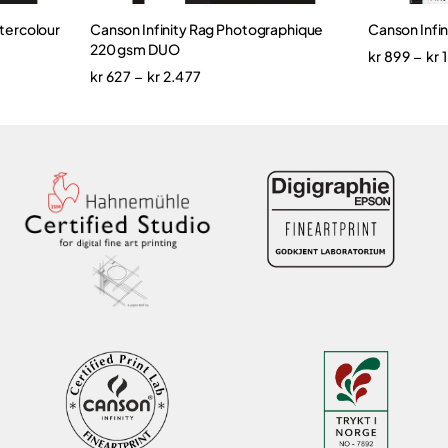
tercolour
Canson Infinity Rag Photographique
Canson Infin
220 gsm DUO
kr
899
kr
1
–
kr
627
kr
2.477
–