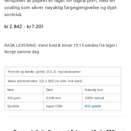
versjonen av papiret er laget for digital print, med en
coating som sikrer nøyaktig fargegjengivelse og dypt
sortnivå.
kr
2.842
kr
7.201
–
RASK LEVERING: Varer bestilt innen 13:15 sendes fra lager i
Norge samme dag.
Portrett og familie, giclée, D.G.A, reproduksjoner
Maks printstørrelse: 111 x 300 cm (inkl. hvit kant)
Matt
Slett
Naturlig hvit
330 gsm
0,548 mm
100% bomull
Syrefritt
Ingen OBA
ICC-profil