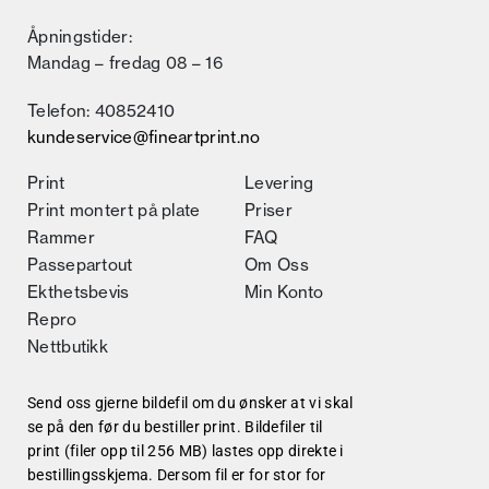
Åpningstider:
Mandag – fredag 08 – 16
Telefon: 40852410
kundeservice@fineartprint.no
Print
Levering
Print montert på plate
Priser
Rammer
FAQ
Passepartout
Om Oss
Ekthetsbevis
Min Konto
Repro
Nettbutikk
Send oss gjerne bildefil om du ønsker at vi skal
se på den før du bestiller print. Bildefiler til
print (filer opp til 256 MB) lastes opp direkte i
bestillingsskjema. Dersom fil er for stor for